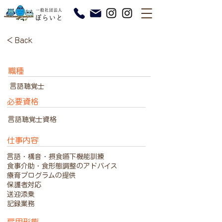
< Back
職種
言語聴覚士
必要資格
言語聴覚士資格
仕事内容
言語・構音・摂食嚥下機能訓練
食事介助・食形態調整のアドバイス
療育プログラムの提供
保護者対応
送迎添乗
記録業務