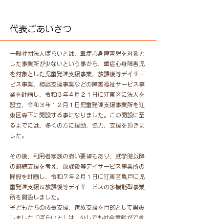
代表ごあいさつ
一般社団法人ぽらいとは、重症心身障害児を対象と
した事業所が少ないという事から、重症心身障害児
を対象とした児童発達支援事業、放課後等デイサー
ビス事業、相談支援事業などの障害福祉サービス事
業を計画し、令和３年４月２１日に江東区に法人を
設立、令和３年１２月１日児童発達支援事業所を江
東区森下に開設する事になりました。この開設に至
るまでには、多くの方に援助、協力、支援を頂きま
した。
その後、利用者家族の強い要望もあり、就学時以降
の継続支援を考え、放課後等デイサービス事業所の
開設を計画し、令和７年２月１日に江東区亀戸に児
童発達支援＆放課後等デイサービスの多機能型事業
所を開設しました。
子どもたちの成長支援、家族支援を目的として開設
しました「ぽらいと」は、少しでも社会貢献ができ